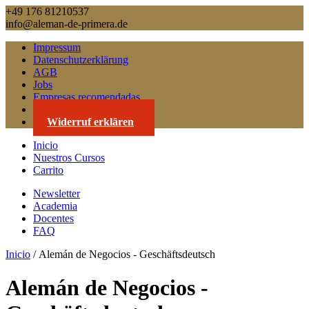
+49 176 81210537
info@aleman-de-primera.de
Impressum
Datenschutzerklärung
AGB
Jobs
Empresas recomendadas
Contacto
Widerruf erklären
Inicio
Nuestros Cursos
Carrito
Newsletter
Academia
Docentes
FAQ
Inicio
/ Alemán de Negocios - Geschäftsdeutsch
Alemán de Negocios -