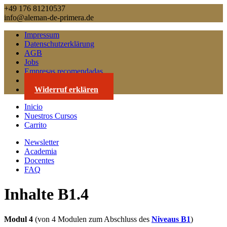
+49 176 81210537
info@aleman-de-primera.de
Impressum
Datenschutzerklärung
AGB
Jobs
Empresas recomendadas
Contacto
Widerruf erklären
Inicio
Nuestros Cursos
Carrito
Newsletter
Academia
Docentes
FAQ
Inhalte B1.4
Modul 4
(von 4 Modulen zum Abschluss des
Niveaus B1
)