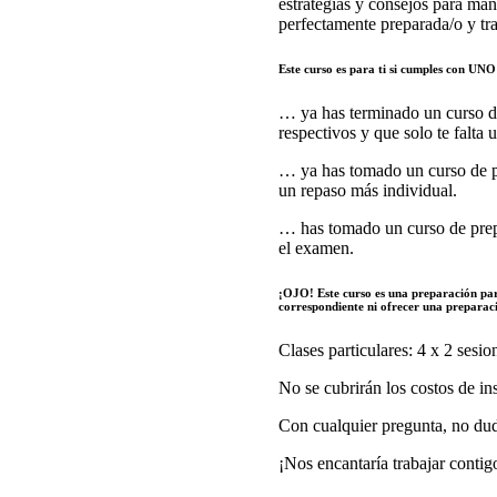
estrategias y consejos para man
perfectamente preparada/o y tra
Este curso es para ti si cumples con UNO d
… ya has terminado un curso del
respectivos y que solo te falta
… ya has tomado un curso de pr
un repaso más individual.
… has tomado un curso de prepa
el examen.
¡OJO! Este curso es una preparación pa
correspondiente ni ofrecer una preparac
Clases particulares: 4 x 2 sesi
No se cubrirán los costos de in
Con cualquier pregunta, no du
¡Nos encantaría trabajar contig