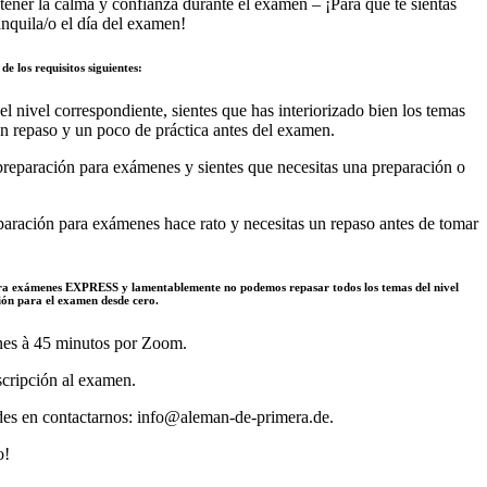
tener la calma y confianza durante el examen – ¡Para que te sientas
nquila/o el día del examen!
e los requisitos siguientes:
 nivel correspondiente, sientes que has interiorizado bien los temas
 un repaso y un poco de práctica antes del examen.
eparación para exámenes y sientes que necesitas una preparación o
ración para exámenes hace rato y necesitas un repaso antes de tomar
ra exámenes EXPRESS y lamentablemente no podemos repasar todos los temas del nivel
ión para el examen desde cero.
ones à 45 minutos por Zoom.
scripción al examen.
des en contactarnos: info@aleman-de-primera.de.
o!