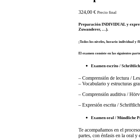
324,00
€
Precio final
Preparación INDIVIDUAL y express 
Zuwanderer, …).
¡Todos los niveles, horario individual y fl
El examen consiste en las siguientes parte
Examen escrito / Schriftlic
– Comprensión de lectura / Le
– Vocabulario y estructuras gr
– Comprensión auditiva / Hörv
– Expresión escrita / Schriftli
Examen oral / Mündliche P
Te acompañamos en el proceso 
partes, con énfasis en la oral 