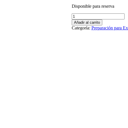
Disponible para reserva
Preparación
individual:
Añadir al carrito
A1-
Categoría:
Preparación para E
C2
cantidad