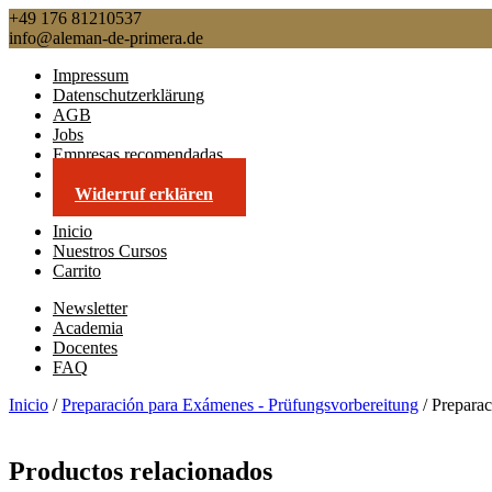
+49 176 81210537
info@aleman-de-primera.de
Impressum
Datenschutzerklärung
AGB
Jobs
Empresas recomendadas
Contacto
Widerruf erklären
Inicio
Nuestros Cursos
Carrito
Newsletter
Academia
Docentes
FAQ
Inicio
/
Preparación para Exámenes - Prüfungsvorbereitung
/ Preparac
Productos relacionados