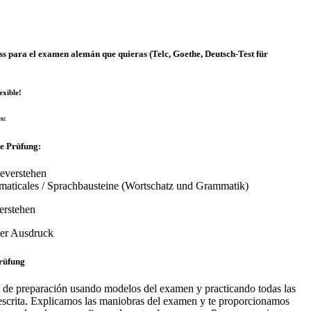
para el examen alemán que quieras (Telc, Goethe, Deutsch-Test für
exible!
s:
he Prüfung:
severstehen
amaticales / Sprachbausteine (Wortschatz und Grammatik)
erstehen
cher Ausdruck
rüfung
de preparación usando modelos del examen y practicando todas las
y escrita. Explicamos las maniobras del examen y te proporcionamos